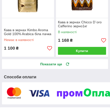
Кава в зернах Chicco D`oro
Cafferino зерно1кг
Кава в зернах Kimbo Aroma
В наявності
Gold 100% Arabica біла пачка
Немає в наявності
1 168
₴
1 100
₴
Купити
Показати ще
Способи оплати