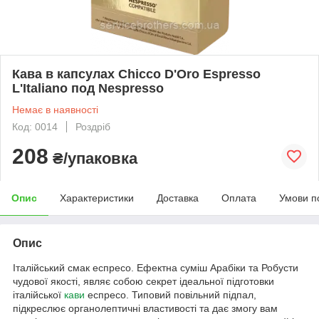
Кава в капсулах Chicco D'Oro Espresso
L'Italiano под Nespresso
Немає в наявності
Код: 0014
Роздріб
208
₴/упаковка
Опис
Характеристики
Доставка
Оплата
Умови п
Опис
Італійський смак еспресо. Ефектна суміш Арабіки та Робусти
чудової якості, являє собою секрет ідеальної підготовки
італійської
кави
еспресо. Типовий повільний підпал,
підкреслює органолептичні властивості та дає змогу вам