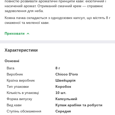
повністю розвивати ароматичні принципи кави: екзотичний і
насичений аромат. Отриманий смачний крем — справжнє
задоволення для неба.
Кожна пачка складається з однодозових капсул, що містять 8 г
смаженої та меленої кави.
Приховати
Характеристики
Основні
Вага
8 г
Виробник
Chicco D'oro
Країна виробник
Швейцарія
Тип упаковки
Коробок
Кількість в упаковці
10 шт.
Форма випуску
Капсульний
Вид кави
Купаж арабіки та робусти
Ступінь обсмаження
Середня