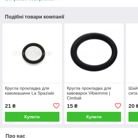
Подібні товари компанії
Кругла прокладка для
Кругла прокладка для
Шайб
кавомашини La Spaziale
кавоварок Vibiemme |
сита
Cimbali
21
15
20
₴
₴
Купити
Купити
Про нас