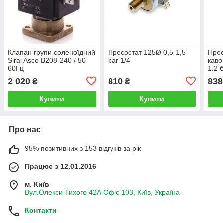
Клапан групи соленоїдний
Пресостат 125Ø 0,5-1,5
Прес
Sirai Asco В208-240 / 50-
bar 1/4
каво
60Гц
1.2 
1/8
2 020
810
838
₴
₴
Купити
Купити
Про нас
95% позитивних з 153 відгуків за рік
Працює з 12.01.2016
м. Київ
Вул.Олекси Тихого 42А Офіс 103, Київ, Україна
Контакти