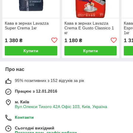
Кава в зернах Lavazza
Кава в зернах Lavazza
Кава
Super Crema 1кг
Crema E Gusto Classico 1
Espr
кг
1кг
1 380
1 180
1 3
₴
₴
Купити
Купити
Про нас
95% позитивних з 152 відгуків за рік
Працює з 12.01.2016
м. Київ
Вул.Олекси Тихого 42А Офіс 103, Київ, Україна
Контакти
Сьогодні вихідний
Показати весь графік роботи