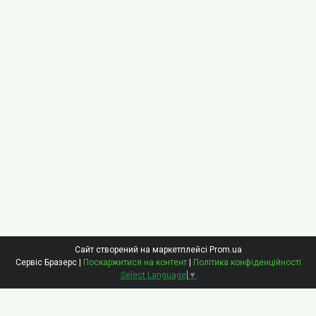
Сайт створений на маркетплейсі
Prom.ua
Сервіс Бразерс |
Поскаржитися на контент
|
Політика конфіденційності
Select Language
▼