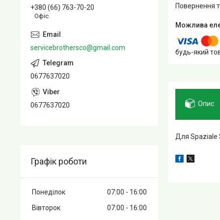
повернення 
+380 (66) 763-70-20
Офіс
servicebrothersco@gmail.com
будь-який то
0677637020
Опис
0677637020
Для Spaziale 
Графік роботи
Понеділок
07:00
16:00
Вівторок
07:00
16:00