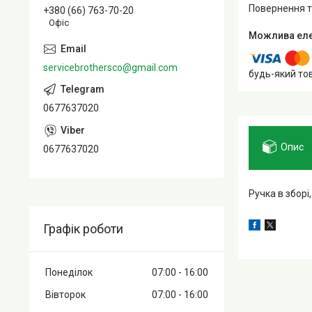
повернення 
+380 (66) 763-70-20
Офіс
servicebrothersco@gmail.com
будь-який то
0677637020
Опис
0677637020
Ручка в збор
Графік роботи
Понеділок
07:00
16:00
Вівторок
07:00
16:00