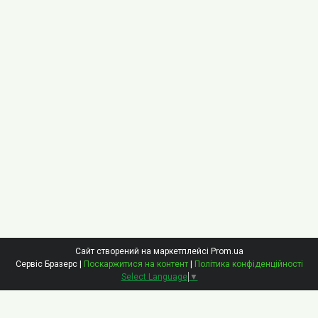
Сайт створений на маркетплейсі
Prom.ua
Сервіс Бразерс |
Поскаржитися на контент
|
Політика конфіденційності
Select Language
▼