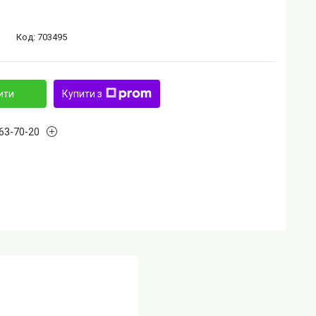
Код:
703495
ити
Купити з
763-70-20