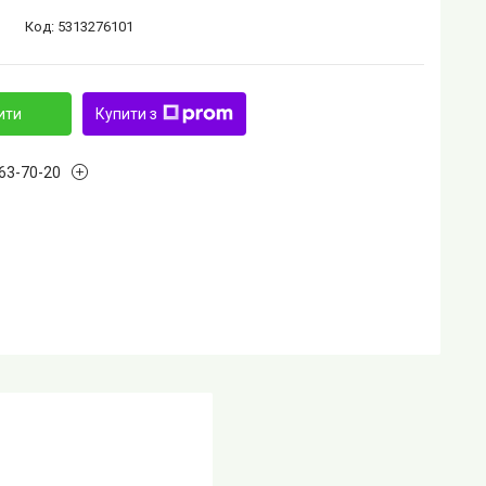
Код:
5313276101
ити
Купити з
763-70-20