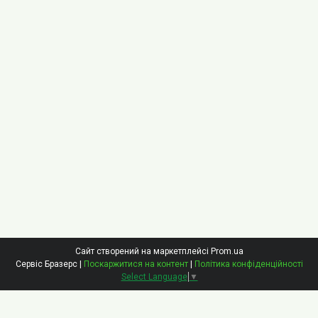
Сайт створений на маркетплейсі
Prom.ua
Сервіс Бразерс |
Поскаржитися на контент
|
Політика конфіденційності
Select Language
▼