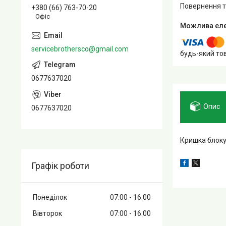
повернення 
+380 (66) 763-70-20
Офіс
servicebrothersco@gmail.com
будь-який то
0677637020
Опис
0677637020
Кришка блоку
Графік роботи
Понеділок
07:00
16:00
Вівторок
07:00
16:00