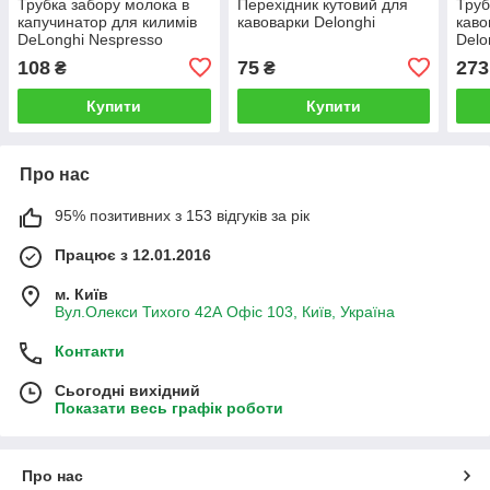
Трубка забору молока в
Перехідник кутовий для
Труб
капучинатор для килимів
кавоварки Delonghi
каво
DeLonghi Nespresso
Del
Lattissima
LAT
108
75
273
₴
₴
Купити
Купити
Про нас
95% позитивних з 153 відгуків за рік
Працює з 12.01.2016
м. Київ
Вул.Олекси Тихого 42А Офіс 103, Київ, Україна
Контакти
Сьогодні вихідний
Показати весь графік роботи
Про нас