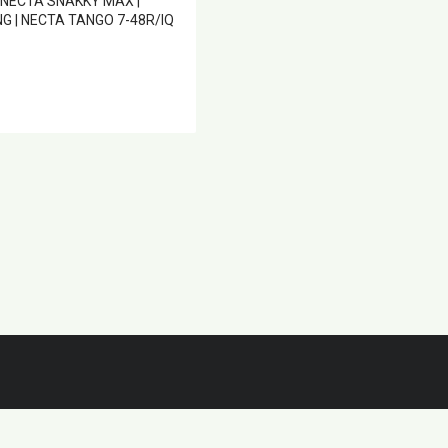
 NECTA SNAKKY MAX |
NG | NECTA TANGO 7-48R/IQ