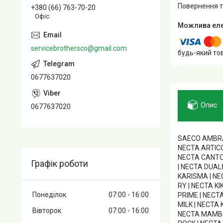
повернення 
+380 (66) 763-70-20
Офіс
servicebrothersco@gmail.com
будь-який то
0677637020
Опис
0677637020
SAECO AMBRA 
NECTA ARTICO 
NECTA CANTO 
Графік роботи
| NECTA DUAL
KARISMA | NE
RY | NECTA K
Понеділок
07:00
16:00
PRIME | NECT
MILK | NECTA
Вівторок
07:00
16:00
NECTA MAMBO 