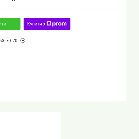
ити
Купити з
763-70-20