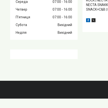
ROCK | NECTA
Середа
07:00
16:00
NECTA SNAKKY
Четвер
07:00
16:00
SNACK+C&B | 
Пʼятниця
07:00
16:00
Субота
Вихідний
Неділя
Вихідний