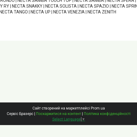
 RONDO | NECTA SAMBA TOUCH TOP | NECTA SAMBA | NECTA SFERA |
 RY | NECTA SNAKKY | NECTA SOLISTA | NECTA SPAZIO | NECTA SPRI
NECTA TANGO | NECTA UP | NECTA VENEZIA | NECTA ZENITH
Сайт створений на маркетплейсі
Prom.ua
Сервіс Бразерс |
Поскаржитися на контент
|
Політика конфіденційності
Select Language
▼