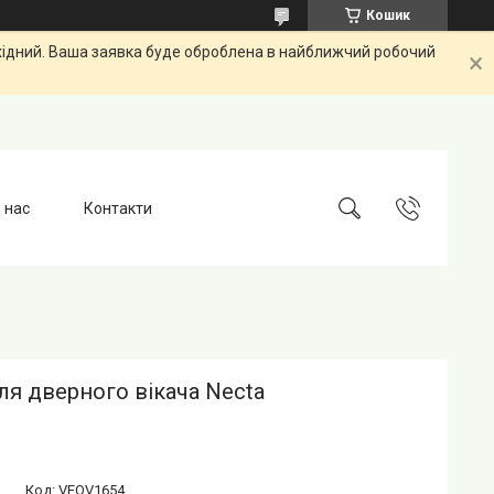
Кошик
ихідний. Ваша заявка буде оброблена в найближчий робочий
 нас
Контакти
я дверного вікача Necta
Код:
VEOV1654