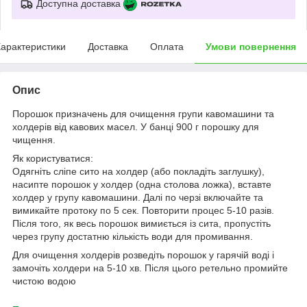
Доступна доставка
арактеристики
Доставка
Оплата
Умови повернення
Опис
Порошок призначень для очищення групи кавомашини та
холдерів від кавових масел. У банці 900 г порошку для
чищення.
Як користуватися:
Одягніть сліпе сито на холдер (або покладіть заглушку),
насипте порошок у холдер (одна столова ложка), вставте
холдер у групу кавомашини. Далі по черзі включайте та
вимикайте протоку по 5 сек. Повторити процес 5-10 разів.
Після того, як весь порошок вимиється із сита, пропустіть
через групу достатню кількість води для промивання.
Для очищення холдерів розведіть порошок у гарячій воді і
замочіть холдери на 5-10 хв. Після цього ретельно промийте
чистою водою