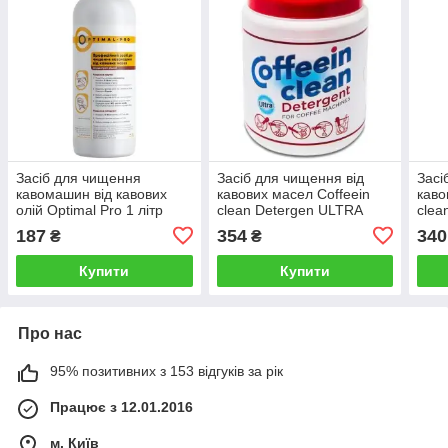
Засіб для чищення
Засіб для чищення від
Засі
кавомашин від кавових
кавових масел Coffeein
каво
олій Optimal Pro 1 літр
clean Detergen ULTRA
clea
900гр. порошок
пор
187
354
340
₴
₴
Купити
Купити
Про нас
95% позитивних з 153 відгуків за рік
Працює з 12.01.2016
м. Київ