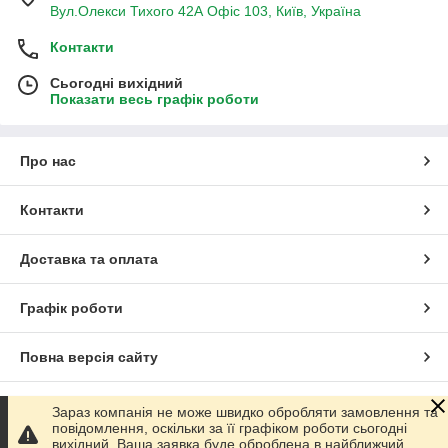
Вул.Олекси Тихого 42А Офіс 103, Київ, Україна
Контакти
Сьогодні вихідний
Показати весь графік роботи
Про нас
Контакти
Доставка та оплата
Графік роботи
Повна версія сайту
Сайт створено на маркетплейсі
Prom.ua
Зараз компанія не може швидко обробляти замовлення та
повідомлення, оскільки за її графіком роботи сьогодні
вихідний. Ваша заявка буде оброблена в найближчий