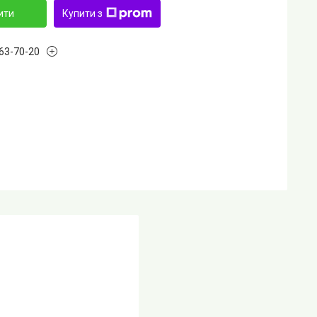
ити
Купити з
763-70-20