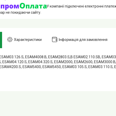
У компанії підключені електронні плате
вар не покидаючи сайту.
Характеристики
Інформація для замовлення
ESAM03.126.S, ESAM4008.B, ESAM2803.S,B ESAM02.110.SB, ESAM03.
, ESAM04.120.S, ESAM04.320.S, ESAM2000, ESAM2600, ESAM3000.B
ESAM4200.S, ESAM5400, ESAM5450, ESAM03.105.S, ESAM03.110.S, 