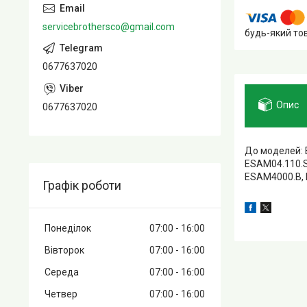
servicebrothersco@gmail.com
будь-який то
0677637020
Опис
0677637020
До моделей: 
ESAM04.110.S
ESAM4000.B, 
Графік роботи
Понеділок
07:00
16:00
Вівторок
07:00
16:00
Середа
07:00
16:00
Четвер
07:00
16:00