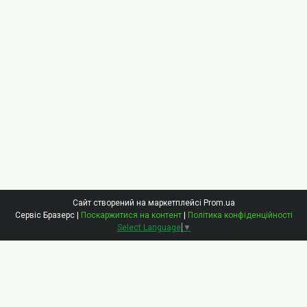
Сайт створений на маркетплейсі
Prom.ua
Сервіс Бразерс |
Поскаржитися на контент
|
Політика конфіденційності
Select Language
▼