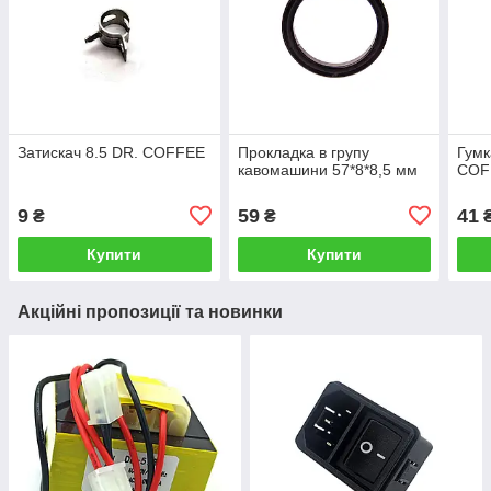
Затискач 8.5 DR. COFFEE
Прокладка в групу
Гумк
кавомашини 57*8*8,5 мм
COF
9
59
41
₴
₴
Купити
Купити
Акційні пропозиції та новинки