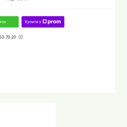
ити
Купити з
763-70-20