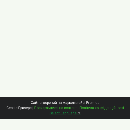
Сайт створений на маркетплейсі
Prom.ua
Сервіс Бразерс |
Поскаржитися на контент
|
Політика конфіденційності
Select Language
▼