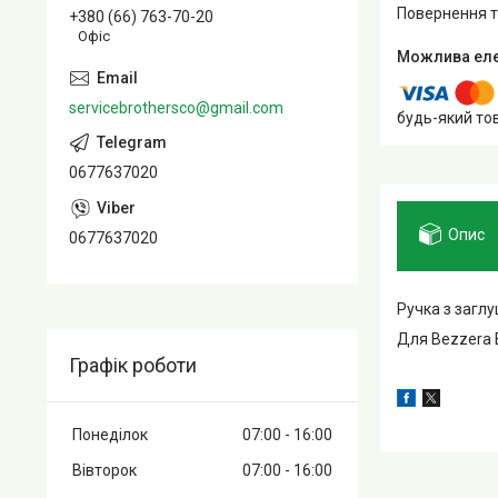
повернення 
+380 (66) 763-70-20
Офіс
servicebrothersco@gmail.com
будь-який то
0677637020
Опис
0677637020
Ручка з загл
Для Bezzera B
Графік роботи
Понеділок
07:00
16:00
Вівторок
07:00
16:00