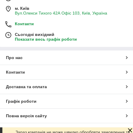
м. Київ
Вул.Олекси Тихого 42А Офіс 103, Київ, Україна
Контакти
Сьогодні вихідний
Показати весь графік роботи
Про нас
Контакти
Доставка та оплата
Графік роботи
Повна версія сайту
Сайт створено на маркетплейсі
Prom.ua
Зараз компанія не може швидко обробляти замовлення та