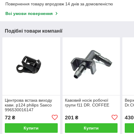
Повернення товару впродовж 14 днів за домовленістю
Всі умови повернення
Подібні товари компанії
Центрова встака виходу
Кавовий носік робочої
Верх
кави. p124 philips Saeco
групи f11 DR. COFFEE
Dr.
996530016147
72
201
430
₴
₴
Купити
Купити