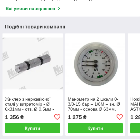
Всі умови повернення
Подібні товари компанії
Жиклер з нержавіючої
Манометр на 2 шкали 0-
Ножі
сталі у витратомір - Ø
3/0-15 бар – 1/8M – вн. Ø
MAH
6x31мм - отв. Ø 0,5мм -
70мм - основа Ø 63мм,
AST
для кавомашини ASTORIA
для кавомашини CMA
RENE
1 356
1 275
1 2
₴
₴
CMA / WEGA
ASTORIA Wega
65мм
8,5м
Купити
Купити