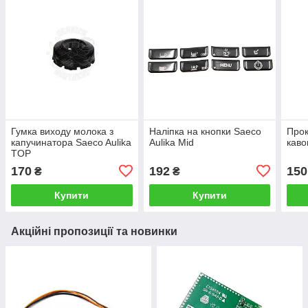
Гумка виходу молока з
Наліпка на кнопки Saeco
Прок
капучинатора Saeco Aulika
Aulika Mid
каво
TOP
170
192
150
₴
₴
Купити
Купити
Акційні пропозиції та новинки