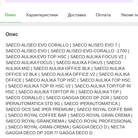
Опис
Характеристики
Доставка
Оплата
Умови п
Опис
SAECO ALISEO EVO CORALLO | SAECO ALISEO EVO 7 |
SAECO ALISEO EVO | SAECO ALISEO-EVO-CORALLO -1700 |
SAECO AULIKA EVO TOP HSC | SAECO AULIKA FOCUS V2 |
SAECO AULIKA FOCUS | SAECO AULIKA FOKUS | SAECO
AULIKA MID | SAECO AULIKA OFFICE BLK | SAECO AULIKA
OFFICE V2 BLK | SAECO AULIKA OFFICE V2 | SAECO AULIKA
OFFICE | SAECO AULIKA TOP HSC | SAECO AULIKA TOP HSC
| SAECO AULIKA TOP RI HSC V2 | SAECO AULIKA TOP/TOP RI
HSC | SAECO AULIKA TOP/TOP RI | SAECO AULIKA TOP |
SAECO CORALLO | SAECO GAGGIA DECO DP 2GR | SAECO
IPERAUTOMATICA STD 9G | SAECO IPERAUTOMATICA |
SAECO OCS SAE IPER PREMIUM | SAECO ROYAL COFFE BAR
| SAECO ROYAL COFFEE BAR | SAECO ROYAL GRAN CREMA |
SAECO ROYAL GRANCREMA | SAECO ROYAL PROFESSIONAL
| SAECO ROYAL-GRAN-CREMA | GAGGIA DECO D | NECTA
GAGGIA DECO DP 2GR ⁇ GAGGA DECO D