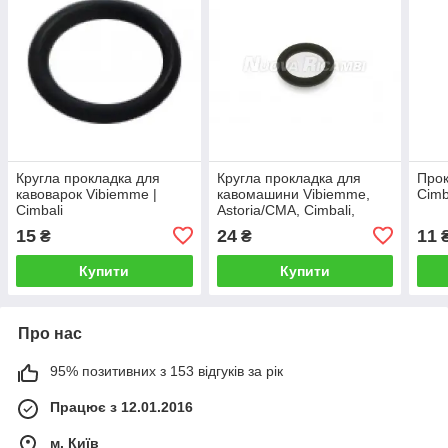
Кругла прокладка для
Кругла прокладка для
Прок
кавоварок Vibiemme |
кавомашини Vibiemme,
Cimb
Cimbali
Astoria/CMA, Cimbali,
Faema, La Spaziale, Wega,
15
24
11
₴
₴
Aurora-Brugnet
Купити
Купити
Про нас
95% позитивних з 153 відгуків за рік
Працює з 12.01.2016
м. Київ