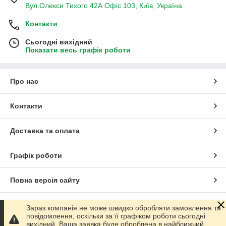
Вул.Олекси Тихого 42А Офіс 103, Київ, Україна
Контакти
Сьогодні вихідний
Показати весь графік роботи
Про нас
Контакти
Доставка та оплата
Графік роботи
Повна версія сайту
Сайт створено на маркетплейсі
Prom.ua
Зараз компанія не може швидко обробляти замовлення та
повідомлення, оскільки за її графіком роботи сьогодні
вихідний. Ваша заявка буде оброблена в найближчий