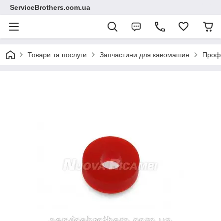
ServiceBrothers.com.ua
Товари та послуги
Запчастини для кавомашин
Профе