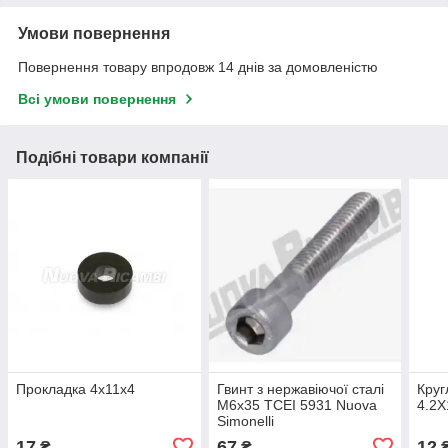
Умови повернення
Повернення товару впродовж 14 днів за домовленістю
Всі умови повернення
Подібні товари компанії
Прокладка 4x11x4
Гвинт з нержавіючої сталі
Круг
M6x35 TCEI 5931 Nuova
4.2X
Simonelli
17
67
12
₴
₴