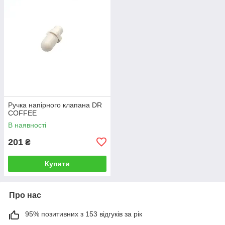
Ручка напірного клапана DR
COFFEE
В наявності
201
₴
Купити
Про нас
95% позитивних з 153 відгуків за рік