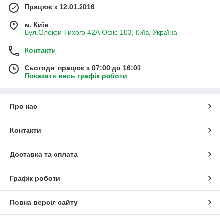
Працює з 12.01.2016
м. Київ
Вул.Олекси Тихого 42А Офіс 103, Київ, Україна
Контакти
Сьогодні працює з 07:00 до 16:00
Показати весь графік роботи
Про нас
Контакти
Доставка та оплата
Графік роботи
Повна версія сайту