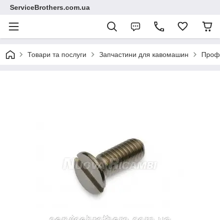
ServiceBrothers.com.ua
Товари та послуги
Запчастини для кавомашин
Профе