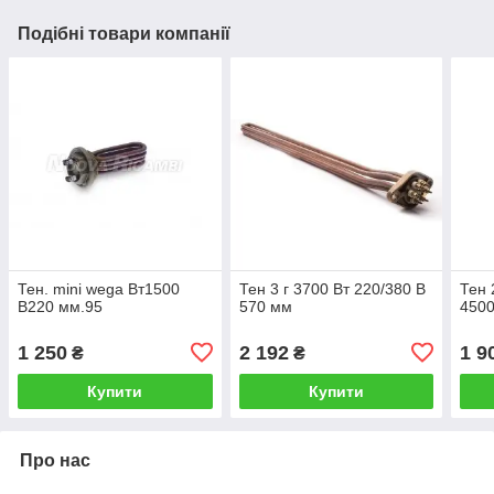
Подібні товари компанії
Тен. mini wega Вт1500
Тен 3 г 3700 Вт 220/380 В
Тен 
В220 мм.95
570 мм
4500
1 250
2 192
1 9
₴
₴
Купити
Купити
Про нас