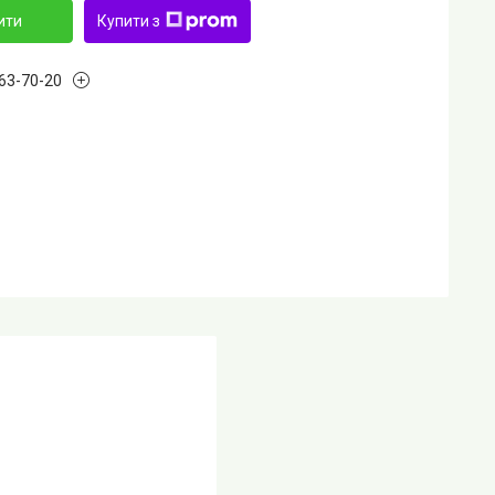
ити
Купити з
763-70-20