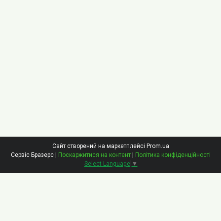
Сайт створений на маркетплейсі
Prom.ua
Сервіс Бразерс |
Поскаржитися на контент
|
Політика конфіденційності
Select Language
▼