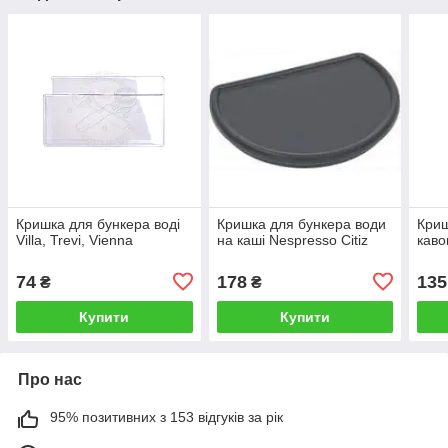
Кришка для бункера воді
Кришка для бункера води
Криш
Villa, Trevi, Vienna
на каші Nespresso Citiz
каво
74
178
135
₴
₴
Купити
Купити
Про нас
95% позитивних з 153 відгуків за рік