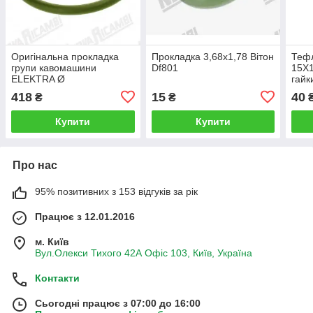
Оригінальна прокладка
Прокладка 3,68x1,78 Вітон
Теф
групи кавомашини
Df801
15X1
ELEKTRA Ø
гайк
67.3x56.7x5.33мм вітон
кул
418
15
40
₴
₴
Купити
Купити
Про нас
95% позитивних з 153 відгуків за рік
Працює з 12.01.2016
м. Київ
Вул.Олекси Тихого 42А Офіс 103, Київ, Україна
Контакти
Сьогодні працює з 07:00 до 16:00