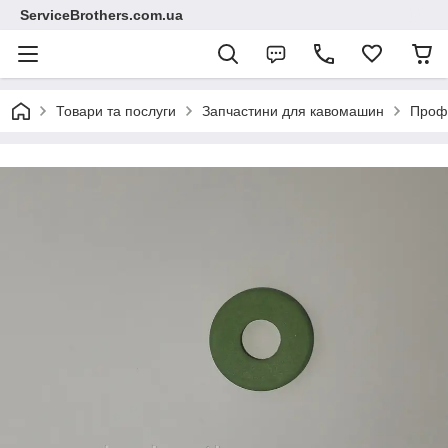
ServiceBrothers.com.ua
Товари та послуги
Запчастини для кавомашин
Профе