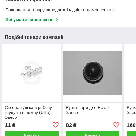
Повернення товару впродовж 14 днів за домовленістю
Всі умови повернення
Подібні товари компанії
Скляна кулька в робочу
Ручка пари для Royal
Ручк
групу та в помпу (Ulka)
Saeco
Saec
Saeco
11
82
160
₴
₴
Купити
Купити