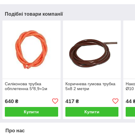
Подібні товари компанії
Силіконова трубка
Коричнева гумова трубка
Нако
обплетенна 5*8,9=1м
5x8 2 метри
Ø10
640
417
44
₴
₴
Купити
Купити
Про нас