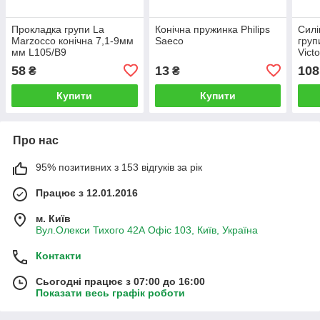
Прокладка групи La
Конічна пружинка Philips
Силі
Marzocco конічна 7,1-9мм
Saeco
груп
мм L105/B9
Vict
SIM
58
13
108
₴
₴
Купити
Купити
Про нас
95% позитивних з 153 відгуків за рік
Працює з 12.01.2016
м. Київ
Вул.Олекси Тихого 42А Офіс 103, Київ, Україна
Контакти
Сьогодні працює з 07:00 до 16:00
Показати весь графік роботи