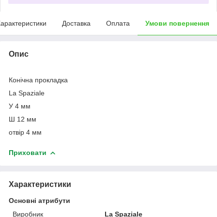
арактеристики
Доставка
Оплата
Умови повернення
Опис
Конічна прокладка
La Spaziale
У 4 мм
Ш 12 мм
отвір 4 мм
Приховати
Характеристики
Основні атрибути
Виробник
La Spaziale