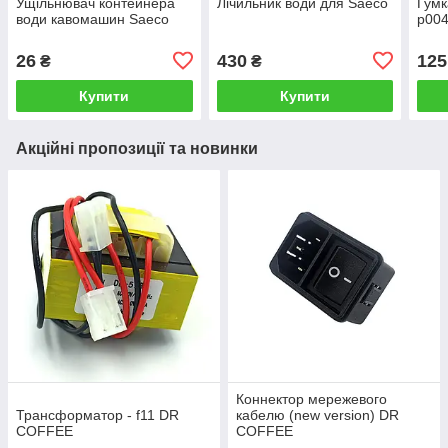
Ущільнювач контейнера
Лічильник води для Saeco
Гумк
води кавомашин Saeco
p004
26
430
125
₴
₴
Купити
Купити
Акційні пропозиції та новинки
Коннектор мережевого
Трансформатор - f11 DR
кабелю (new version) DR
COFFEE
COFFEE