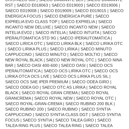
RST | SAECO E018063 | SAECO E019003 | SAECO E019006 |
SAECO E019008 | SAECO E019009 | SAECO E019015 | SAECO
ENERGICA FOCUS | SAECO ENERGICA PURE | SAECO
EXPRELIA EVO CLASS TOP | SAECO EXPRELIA | SAECO
INCANTO NEW DELUXE | SAECO INCANTO NEW | SAECO
INTELIA EVO2 | SAECO INTELIA | SAECO INTUITA | SAECO
IPERAUTOMATICA STD 9G | SAECO IPERAUTOMATICA |
SAECO LIRICA OTC | SAECO LIRIKA BLK | SAECO LIRIKA OTC
| SAECO LIRIKA PLUS | SAECO LIRIKA | SAECO MINUTO
CAPPUCCINO | SAECO MINUTO | SAECO MOLTIO | SAECO
NEW ROYAL BLACK | SAECO NEW ROYAL OTC | SAECO NINA
BAR | SAECO OASI 400-600 | SAECO OASI | SAECO OCS
IPERAUTOMATICA | SAECO OCS LIRIKA OTC | SAECO OCS
LIRIKA OTCA OCS LIVE | SAECO OCS LIRIKA PLUS SIL |
SAECO OCS SAE IPER PREMIUM | SAECO ODEA GIRO |
SAECO ODEA GO | SAECO OTC AS LIRIKA | SAECO ROYAL
BLACK | SAECO ROYAL GRAN CREMA | SAECO ROYAL
GRANCREMA | SAECO ROYAL NEW | SAECO ROYAL OTC |
SAECO ROYAL-GRAN-CREMA | SAECO RUBINO 200 BLK |
SAECO RUBINO 200 | SAECO RUBINO | SAECO SYNTIA
CAPPUCCINO | SAECO SYNTIA CLASS DGT | SAECO SYNTIA
FOCUS | SAECO SYNTIA | SAECO TALEA GIRO | SAECO
TALEA RING PLUS | SAECO TALEA RING | SAECO TALEA