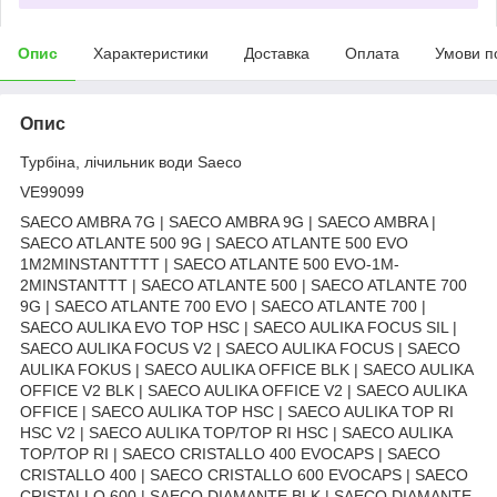
Опис
Характеристики
Доставка
Оплата
Умови п
Опис
Турбіна, лічильник води Saeco
VE99099
SAECO AMBRA 7G | SAECO AMBRA 9G | SAECO AMBRA |
SAECO ATLANTE 500 9G | SAECO ATLANTE 500 EVO
1M2MINSTANTTTT | SAECO ATLANTE 500 EVO-1M-
2MINSTANTTT | SAECO ATLANTE 500 | SAECO ATLANTE 700
9G | SAECO ATLANTE 700 EVO | SAECO ATLANTE 700 |
SAECO AULIKA EVO TOP HSC | SAECO AULIKA FOCUS SIL |
SAECO AULIKA FOCUS V2 | SAECO AULIKA FOCUS | SAECO
AULIKA FOKUS | SAECO AULIKA OFFICE BLK | SAECO AULIKA
OFFICE V2 BLK | SAECO AULIKA OFFICE V2 | SAECO AULIKA
OFFICE | SAECO AULIKA TOP HSC | SAECO AULIKA TOP RI
HSC V2 | SAECO AULIKA TOP/TOP RI HSC | SAECO AULIKA
TOP/TOP RI | SAECO CRISTALLO 400 EVOCAPS | SAECO
CRISTALLO 400 | SAECO CRISTALLO 600 EVOCAPS | SAECO
CRISTALLO 600 | SAECO DIAMANTE BLK | SAECO DIAMANTE