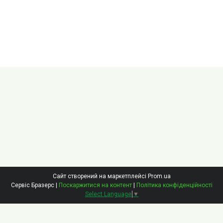
Сайт створений на маркетплейсі
Prom.ua
Сервіс Бразерс |
Поскаржитися на контент
|
Політика конфіденційності
Select Language
▼