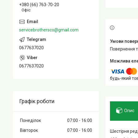
+380 (66) 763-70-20
Офіс
servicebrothersco@gmail.com
0677637020
повернення 
0677637020
будь-який то
Графік роботи
Опис
Понеділок
07:00
16:00
Вівторок
07:00
16:00
Шестірня ред