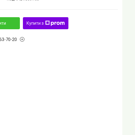
ити
Купити з
763-70-20