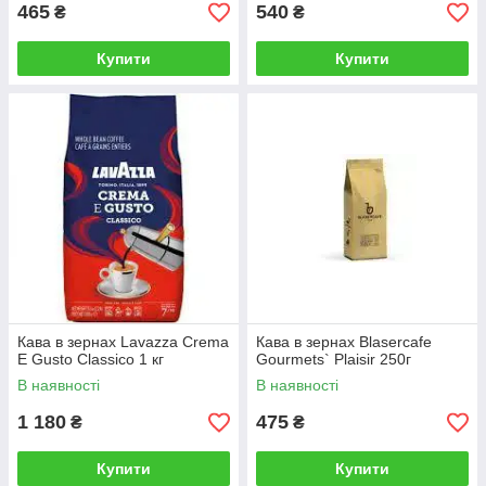
465
540
₴
₴
Купити
Купити
Кава в зернах Lavazza Crema
Кава в зернах Blasercafe
E Gusto Classico 1 кг
Gourmets` Plaisir 250г
В наявності
В наявності
1 180
475
₴
₴
Купити
Купити