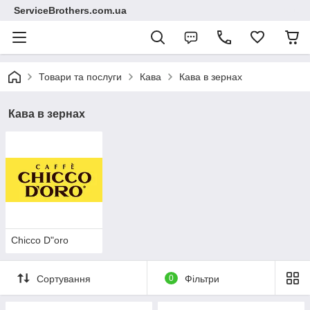
ServiceBrothers.com.ua
Товари та послуги
Кава
Кава в зернах
Кава в зернах
Chicco D"oro
Сортування
0
Фільтри